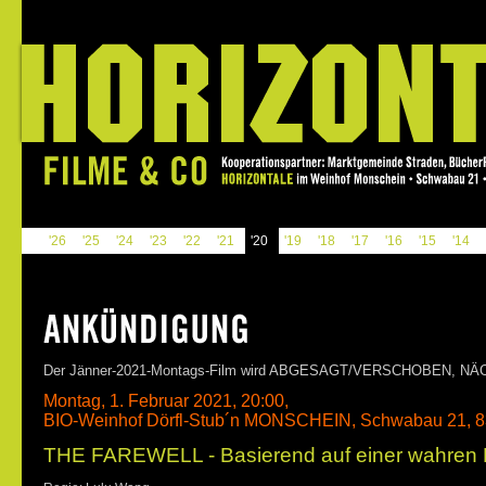
'26
'25
'24
'23
'22
'21
'20
'19
'18
'17
'16
'15
'14
Der Jänner-2021-Montags-Film wird ABGESAGT/VERSCHOBEN, N
Montag, 1. Februar 2021, 20:00,
BIO-Weinhof Dörfl-Stub´n MONSCHEIN, Schwabau 21, 8
THE FAREWELL - Basierend auf einer wahren