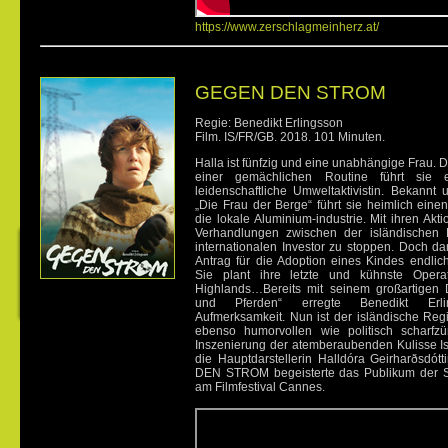
https://www.zerschlagmeinherz.at/
GEGEN DEN STROM
Regie: Benedikt Erlingsson
Film. IS/FR/GB. 2018. 101 Minuten.
Halla ist fünfzig und eine unabhängige Frau. 
einer gemächlichen Routine führt sie 
leidenschaftliche Umweltaktivistin. Bekann
„Die Frau der Berge“ führt sie heimlich eine
die lokale Aluminium-industrie. Mit ihren Akti
Verhandlungen zwischen der isländischen
internationalen Investor zu stoppen. Doch dan
Antrag für die Adoption eines Kindes endl
Sie plant ihre letzte und kühnste Operat
Highlands…
Bereits mit seinem großartige
und Pferden“ erregte Benedikt Erling
Aufmerksamkeit. Nun ist der isländische Regi
ebenso humorvollen wie politisch scharfz
Inszenierung der atemberaubenden Kulisse Is
die Hauptdarstellerin Halldóra Geirharðsdó
DEN STROM begeisterte das Publikum der S
am Filmfestival Cannes.