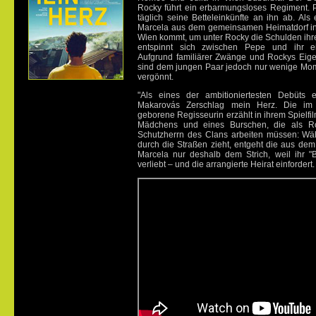
Rocky führt ein erbarmungsloses Regiment. Pe
täglich seine Betteleinkünfte an ihn ab. Als
Marcela aus dem gemeinsamen Heimatdorf in
Wien kommt, um unter Rocky die Schulden ihre
entspinnt sich zwischen Pepe und ihr ei
Aufgrund familiärer Zwänge und Rockys Eige
sind dem jungen Paar jedoch nur wenige Mom
vergönnt.
"Als eines der ambitioniertesten Debüts 
Makarovás Zerschlag mein Herz. Die im 
geborene Regisseurin erzählt in ihrem Spielfi
Mädchens und eines Burschen, die als R
Schutzherrn des Clans arbeiten müssen: Wäh
durch die Straßen zieht, entgeht die aus dem
Marcela nur deshalb dem Strich, weil ihr "B
verliebt – und die arrangierte Heirat einfordert.