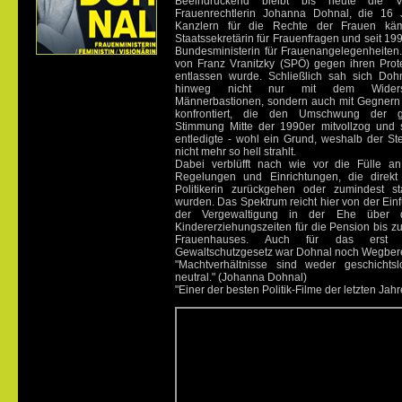
Beeindruckend bleibt bis heute die V
Frauenrechtlerin Johanna Dohnal, die 16 
Kanzlern für die Rechte der Frauen kä
Staatssekretärin für Frauenfragen und seit 199
Bundesministerin für Frauenangelegenheiten
von Franz Vranitzky (SPÖ) gegen ihren Prot
entlassen wurde. Schließlich sah sich Dohn
hinweg nicht nur mit dem Widerst
Männerbastionen, sondern auch mit Gegnern i
konfrontiert, die den Umschwung der gese
Stimmung Mitte der 1990er mitvollzog und
entledigte - wohl ein Grund, weshalb der St
nicht mehr so hell strahlt.
Dabei verblüfft nach wie vor die Fülle an 
Regelungen und Einrichtungen, die direkt a
Politikerin zurückgehen oder zumindest st
wurden. Das Spektrum reicht hier von der Einf
der Vergewaltigung in der Ehe über 
Kindererziehungszeiten für die Pension bis z
Frauenhauses. Auch für das erst 
Gewaltschutzgesetz war Dohnal noch Wegberei
"Machtverhältnisse sind weder geschichts
neutral." (Johanna Dohnal)
"Einer der besten Politik-Filme der letzten Jahr