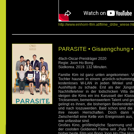
http://www.einhorn-film.at/filme_d/die_wiese.h
PARASITE •
Gisaengchung 
4fach-Oscar-Preisträger 2020
Regie: Joon Ho Bong
Südkorea. 2019. 132 Minuten.
Familie Kim ist ganz unten angekommen: Va
Tochter hausen in einem grünlich-schummrige
kostenloses W-LAN in jeden Winkel und 
Aushilfsjob zu schade. Erst als der Jüngst
Nachhilfelehrer in der todschicken Villa der
steigen die Kims ein ins Karussell der Klass
Tricksereien, bemerkenswertem Talent und g
gelingt es ihnen, die bisherigen Bedienstete
und nach loszuwerden. Bald schon sind die 
ihre neuen Herrschaften. Doch dann lö
Zwischenfall eine Kette von Ereignissen aus,
wie unfassbar sind.
Großes Kino, größtmögliche Spannung und in
der coolsten Goldenen Palme seit „Pulp Fict
bisher beste Film von Bong Joon Ho (The Host