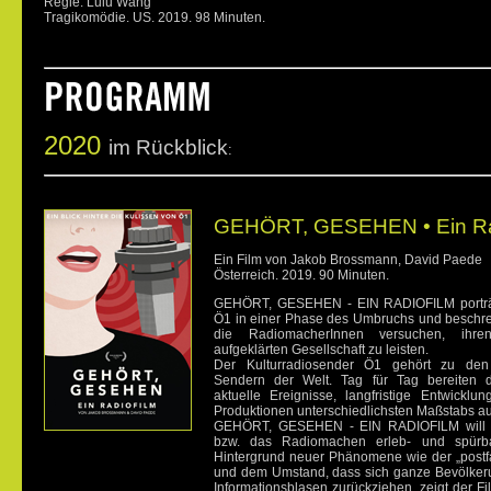
Regie: Lulu Wang
Tragikomödie. US. 2019. 98 Minuten.
2020
im Rückblick
:
GEHÖRT, GESEHEN • Ein Ra
Ein Film von Jakob Brossmann, David Paede
Österreich. 2019. 90 Minuten.
GEHÖRT, GESEHEN - EIN RADIOFILM porträti
Ö1 in einer Phase des Umbruchs und beschre
die RadiomacherInnen versuchen, ihre
aufgeklärten Gesellschaft zu leisten.
Der Kulturradiosender Ö1 gehört zu den
Sendern der Welt. Tag für Tag bereiten 
aktuelle Ereignisse, langfristige Entwicklu
Produktionen unterschiedlichsten Maßstabs a
GEHÖRT, GESEHEN - EIN RADIOFILM will d
bzw. das Radiomachen erleb- und spür
Hintergrund neuer Phänomene wie der „postfa
und dem Umstand, dass sich ganze Bevölker
Informationsblasen zurückziehen, zeigt der F