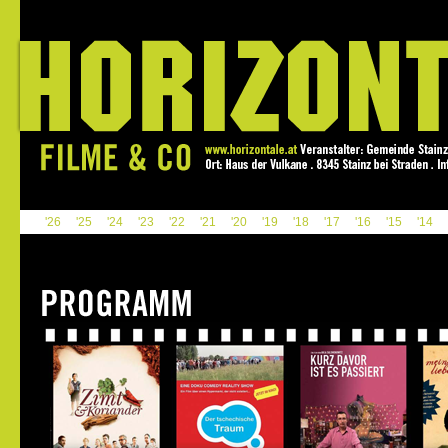
'26
'25
'24
'23
'22
'21
'20
'19
'18
'17
'16
'15
'14