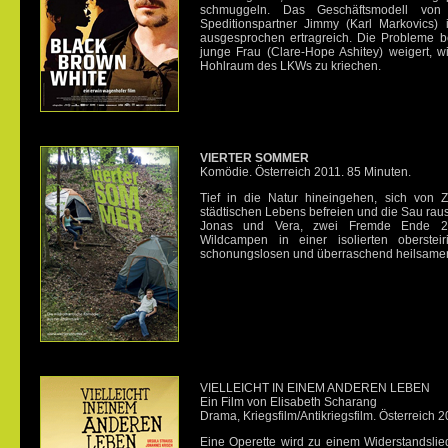
schmuggeln. Das Geschäftsmodell vo
Speditionspartner Jimmy (Karl Markovics) i
ausgesprochen ertragreich. Die Probleme be
junge Frau (Clare-Hope Ashitey) weigert, w
Hohlraum des LKWs zu kriechen.
VIERTER SOMMER
Komödie. Österreich 2011. 85 Minuten.
Tief in die Natur hineingehen, sich von
städtischen Lebens befreien und die Sau raus
Jonas und Vera, zwei Fremde Ende 20,
Wildcampen in einer isolierten oberste
schonungslosen und überraschend heilsame
VIELLEICHT IN EINEM ANDEREN LEBEN
Ein Film von Elisabeth Scharang
Drama
,
Kriegsfilm/Antikriegsfilm
. Österreich 
Eine Operette wird zu einem Widerstandslie