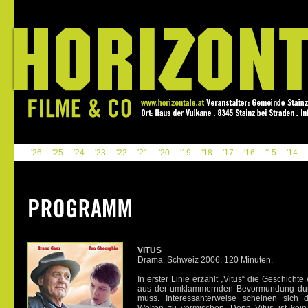
'26
'25
'24
'23
'22
'21
'20
'19
'18
'17
'16
'15
'14
VITUS
Drama. Schweiz 2006. 120 Minuten.
In erster Linie erzählt „Vitus“ die Geschichte
aus der umklammernden Bevormundung durc
muss. Interessanterweise scheinen sich d