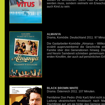
Welten zu vermischen. Denn Vitus ist kei
werden muss, sondern vielmehr ein Erwachse
auch Kind zu sein.
ALMANYA
Drama, Komödie. Deutschland 2011. 97 Minu
Die Gastarbeiter-Komödie „Almanya – Willk
erzählt augenzwinkernd die Geschichte ein
Familie über drei Generationen hinweg. D
und Nesrin Samdereli schrieben gemeinsam d
ersten Kinofilm, der auch auf persönlichen Er
BLACK BROWN WHITE
Drama. Österreich 2011. 107 Minuten.
Fernfahrer Don Pedro (Fritz Karl) fährt nicht 
Ladung ukrainischem Knoblauch nach Mar
Flüchtlinge auf, um sie hinter das Gemüse ge