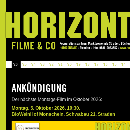
'26
'25
'24
'23
'22
'21
'20
'19
'18
'17
'16
'15
'14
Der nächste Montags-Film im Oktober 2026
:
Montag, 5. Oktober 2026, 19:30,
BioWeinHof Monschein, Schwabau 21, Straden