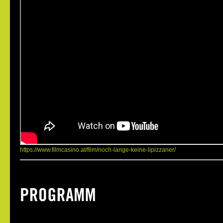
https://www.filmcasino.at/film/noch-lange-keine-lipizzaner/