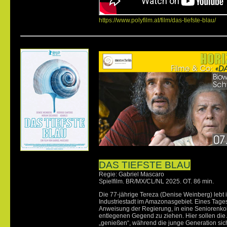
https://www.polyfilm.at/film/das-tiefste-blau/
DAS TIEFSTE BLAU
Regie: Gabriel Mascaro
Spielfilm. BR/MX/CL/NL 2025. OT. 86 min.
Die 77-jährige Tereza (Denise Weinberg) lebt i
Industriestadt im Amazonasgebiet. Eines Tages e
Anweisung der Regierung, in eine Seniorenkol
entlegenen Gegend zu ziehen. Hier sollen die A
„genießen“, während die junge Generation sich